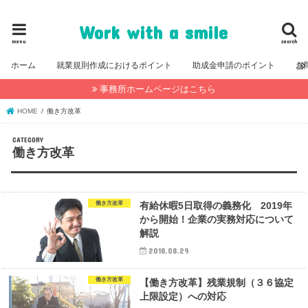
福岡・糸島の社会保険労務士事務所公式ブログ
Work with a smile
menu
search
ホーム
就業規則作成におけるポイント
助成金申請のポイント
お
事務所ホームページはこちら
HOME
働き方改革
働き方改革
働き方改革
有給休暇5日取得の義務化 2019年
から開始！企業の実務対応について
解説
2018.08.29
働き方改革
【働き方改革】残業規制（３６協定
上限設定）への対応