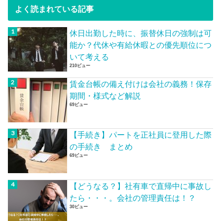
よく読まれている記事
休日出勤した時に、振替休日の強制は可
能か？代休や有給休暇との優先順位につ
いて考える
210ビュー
賃金台帳の備え付けは会社の義務！保存
期間・様式など解説
69ビュー
【手続き】パートを正社員に登用した際
の手続き まとめ
69ビュー
【どうなる？】社有車で直帰中に事故し
たら・・・。会社の管理責任は！？
30ビュー