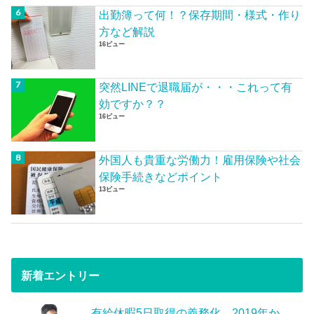
出勤簿って何！？保存期間・様式・作り
方など解説
16ビュー
突然LINEで退職届が・・・これって有
効ですか？？
16ビュー
外国人も貴重な労働力！雇用保険や社会
保険手続きなどポイント
13ビュー
新着エントリー
有給休暇5日取得の義務化 2019年か