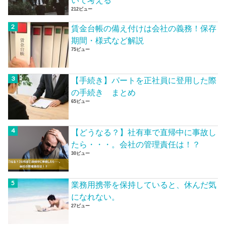
いて考える
212ビュー
賃金台帳の備え付けは会社の義務！保存
期間・様式など解説
75ビュー
【手続き】パートを正社員に登用した際
の手続き まとめ
65ビュー
【どうなる？】社有車で直帰中に事故し
たら・・・。会社の管理責任は！？
30ビュー
業務用携帯を保持していると、休んだ気
になれない。
27ビュー