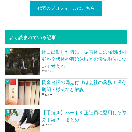
代表のプロフィールはこちら
よく読まれている記事
休日出勤した時に、振替休日の強制は可
能か？代休や有給休暇との優先順位につ
いて考える
211ビュー
賃金台帳の備え付けは会社の義務！保存
期間・様式など解説
69ビュー
【手続き】パートを正社員に登用した際
の手続き まとめ
69ビュー