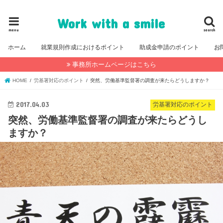
福岡・糸島の社会保険労務士事務所公式ブログ
Work with a smile
menu
search
ホーム
就業規則作成におけるポイント
助成金申請のポイント
お
事務所ホームページはこちら
HOME
労基署対応のポイント
突然、労働基準監督署の調査が来たらどうしますか？
2017.04.03
労基署対応のポイント
突然、労働基準監督署の調査が来たらどうし
ますか？