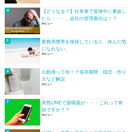
【どうなる？】社有車で直帰中に事故し
たら・・・。会社の管理責任は！？
30ビュー
業務用携帯を保持していると、休んだ気
になれない。
30ビュー
出勤簿って何！？保存期間・様式・作り
方など解説
16ビュー
突然LINEで退職届が・・・これって有
効ですか？？
16ビュー