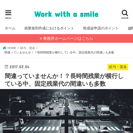
福岡・糸島の社会保険労務士事務所公式ブログ
Work with a smile
menu
search
ホーム
就業規則作成におけるポイント
助成金申請のポイント
お
事務所ホームページはこちら
HOME
給与・賃金
間違っていませんか！？長時間残業が横行している中、固定残業代の間違いも多数
2017.02.04
給与・賃金
間違っていませんか！？長時間残業が横行し
ている中、固定残業代の間違いも多数