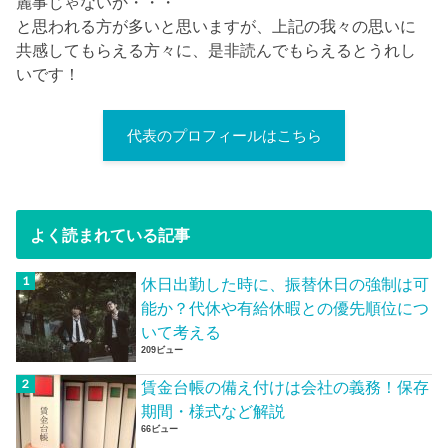
麗事じゃないか・・・
と思われる方が多いと思いますが、上記の我々の思いに
共感してもらえる方々に、是非読んでもらえるとうれし
いです！
代表のプロフィールはこちら
よく読まれている記事
休日出勤した時に、振替休日の強制は可
能か？代休や有給休暇との優先順位につ
いて考える
209ビュー
賃金台帳の備え付けは会社の義務！保存
期間・様式など解説
66ビュー