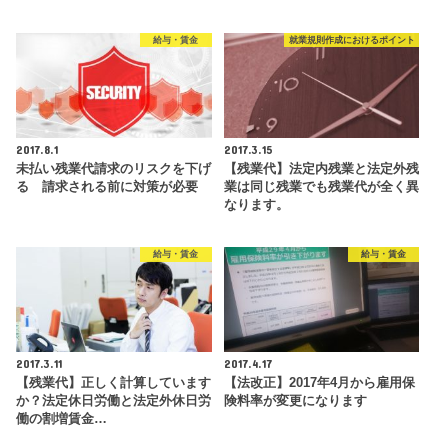
給与・賃金
就業規則作成におけるポイント
2017.8.1
2017.3.15
未払い残業代請求のリスクを下げ
【残業代】法定内残業と法定外残
る 請求される前に対策が必要
業は同じ残業でも残業代が全く異
なります。
給与・賃金
給与・賃金
2017.3.11
2017.4.17
【残業代】正しく計算しています
【法改正】2017年4月から雇用保
か？法定休日労働と法定外休日労
険料率が変更になります
働の割増賃金…