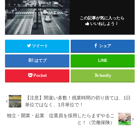
この記事が気に入ったら
いいねしよう！
ツイート
シェア
はてブ
LINE
Pocket
feedly
【注意】間違い多数！残業時間の切り捨ては、1日
単位ではなく、1月単位で！
独立・開業・起業 従業員を採用したらまずやるこ
と！（労働保険）