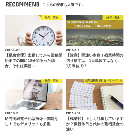
RECOMMEND
こちらの記事も人気です。
給与・賃金
給与・賃金
2017.3.27
2017.2.5
【勤怠管理】出勤してから業務開
【注意】間違い多数！残業時間の
始までの間に10分間あった場
切り捨ては、1日単位ではなく、
合、それは業務…
1月単位で！
給与・賃金
就業規則作成におけるポイント
2017.5.2
2017.3.13
給与明細電子化は法令上問題な
【残業代】正しく計算しています
し！でもデメリットも多数
か？振替休日と代休の割増賃金の
違い