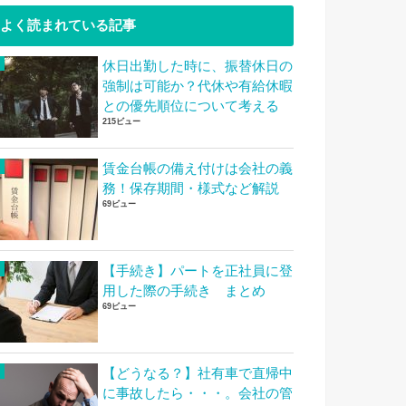
よく読まれている記事
休日出勤した時に、振替休日の
強制は可能か？代休や有給休暇
との優先順位について考える
215ビュー
賃金台帳の備え付けは会社の義
務！保存期間・様式など解説
69ビュー
【手続き】パートを正社員に登
用した際の手続き まとめ
69ビュー
【どうなる？】社有車で直帰中
に事故したら・・・。会社の管