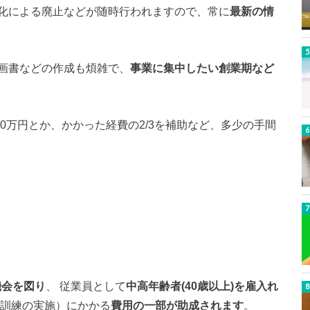
化による廃止などが随時行われますので、常に
最新の情
画書などの作成も煩雑で、
事業に集中したい創業期など
00万円とか、かかった経費の2/3を補助など、多少の手間
機会を図り
、 従業員として
中高年齢者(40歳以上)を雇入れ
育訓練の実施）にかかる
費用の一部が助成されます
。