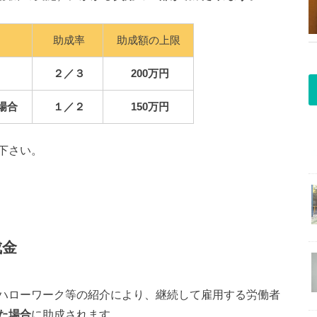
助成率
助成額の上限
２／３
200万円
場合
１／２
150万円
下さい。
成金
ハローワーク等の紹介により、継続して雇用する労働者
た場合
に助成されます。