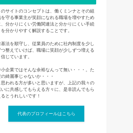
このサイトのコンセプトは、働くミンナとその組
織を守る事業主が笑顔になれる職場を増やすため
に、分かりにくい労働関連法と分かりにくい手続
きを分かりやすく解説することです。
労基法を順守し、従業員のために社内制度を少し
ずつ整えていけば、職場に笑顔が少しずつ増える
と信じています。
中小企業ではそんな余裕なんって無い・・・。た
だの綺麗事じゃないか・・・
と思われる方が多いと思いますが、上記の我々の
思いに共感してもらえる方々に、是非読んでもら
えるとうれしいです！
代表のプロフィールはこちら