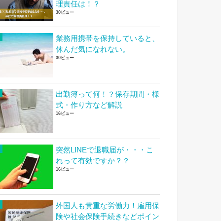
理責任は！？
30ビュー
業務用携帯を保持していると、
休んだ気になれない。
30ビュー
出勤簿って何！？保存期間・様
式・作り方など解説
16ビュー
突然LINEで退職届が・・・こ
れって有効ですか？？
16ビュー
外国人も貴重な労働力！雇用保
険や社会保険手続きなどポイン