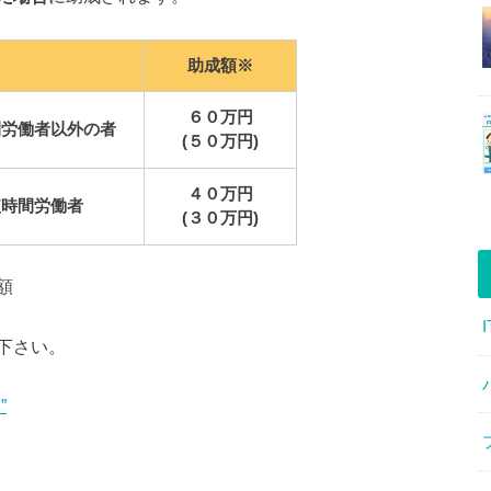
助成額※
６０万円
間労働者以外の者
(５０万円)
４０万円
短時間労働者
(３０万円)
額
下さい。
”