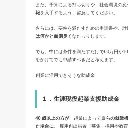
また、予算による打ち切りや、社会環境の変
報
を入手するよう、留意してください。
さらには、要件を満たすための申請書や、計
は何かと面倒臭く
なたっりします。
でも、中には条件を満たすだけで60万円か1
をかけてでも申請すべきだと考えます。
創業に活用できそうな助成金
１．生涯現役起業支援助成金
40 歳以上の方が
、起業によって
自らの就業
た場合に
、 雇用創出措置（募集・採用や教